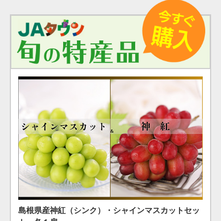
島根県産 シャインマスカット １房（600g）（7月下
島根県産 アールスメロン2玉箱
島根県産神紅（シンク）・シャインマスカットセッ