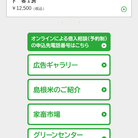
旬〜8月上旬）
ト 各１房
（税込）
￥12,500
（税込）
（税込）