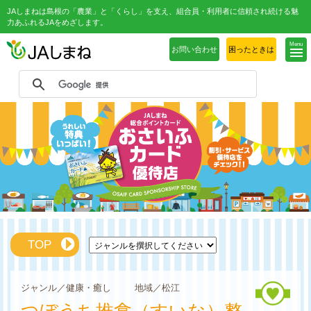
JAしまねは島根の「農業」と「くらし」を支え、組合員・利用者に信頼され続ける魅
力あふれるJAをめざします。
Menu
お問い合わせ
困ったときは
TOP
ジャンル／健康・癒し 地域／松江
つぼうち推拿（すいな）整